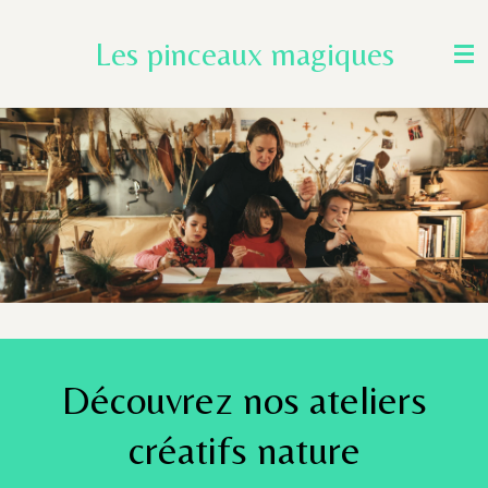
Passer
Les pinceaux magiques
au
contenu
principal
Découvrez nos ateliers
créatifs nature